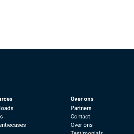
urces
Over ons
loads
Partners
os
Contact
entiecases
Over ons
Testimonials