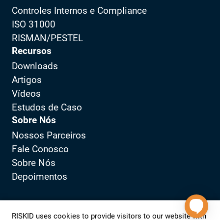
Controles Internos e Compliance
ISO 31000
RISMAN/PESTEL
Recursos
Downloads
Artigos
Vídeos
Estudos de Caso
Sobre Nós
Nossos Parceiros
Fale Conosco
Sobre Nós
Depoimentos
Política de Privacidade
Portal do Cliente
RISKID uses cookies to provide visitors to our website with