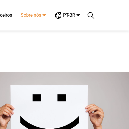
ceiros
Sobre nós
PT-BR
Search
Toggle search