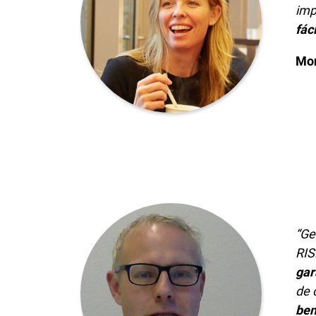
imp
fáci
Mon
“Ge
RIS
gar
de 
ben