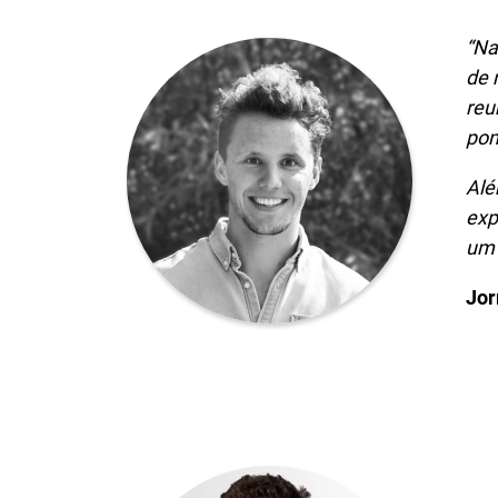
“Na
de 
reu
pon
Alé
exp
um 
Jor