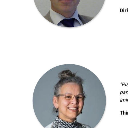
Dir
“RI
par
imi
Thi