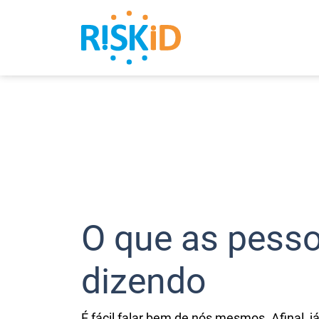
Search
O que as pess
dizendo
É fácil falar bem de nós mesmos. Afinal,