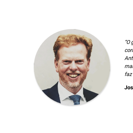
“O 
cor
Ant
man
faz
Jos