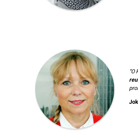
“O 
reu
pro
Jok