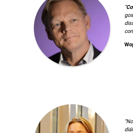
“
Co
gos
dis
con
Wop
“No
diá