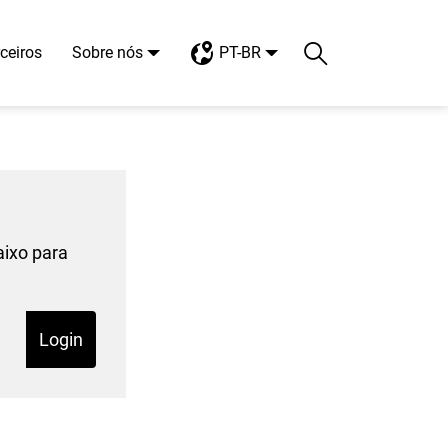
ceiros
Sobre nós
PT-BR
Search
Toggle search
aixo para
Login